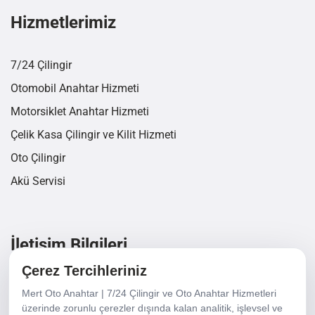
Hizmetlerimiz
7/24 Çilingir
Otomobil Anahtar Hizmeti
Motorsiklet Anahtar Hizmeti
Çelik Kasa Çilingir ve Kilit Hizmeti
Oto Çilingir
Akü Servisi
İletişim Bilgileri
Çerez Tercihleriniz
6440/3 Sk. No 18/A Yalı Mh. Karşıyaka/İzmir
Mert Oto Anahtar | 7/24 Çilingir ve Oto Anahtar Hizmetleri
üzerinde zorunlu çerezler dışında kalan analitik, işlevsel ve
+90 232 337 21 36