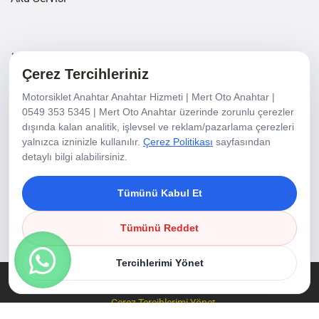
İletişim Bilgileri
Çerez Tercihleriniz
Motorsiklet Anahtar Anahtar Hizmeti | Mert Oto Anahtar |
6440/3 Sk. No 18/A Yalı Mh. Karşıyaka/İzmir
0549 353 5345 | Mert Oto Anahtar üzerinde zorunlu çerezler
dışında kalan analitik, işlevsel ve reklam/pazarlama çerezleri
+90 232 337 21 36
yalnızca izninizle kullanılır.
Çerez Politikası
sayfasından
+90 549 353 5345
detaylı bilgi alabilirsiniz.
info@mertotoanahtar.com
Tümünü Kabul Et
Tümünü Reddet
Tercihlerimi Yönet
Copyright @ 2021 Mert Oto Anahtar
Çerez Politikası
Çerez Tercihlerimi Yönet