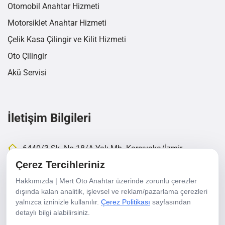
Otomobil Anahtar Hizmeti
Motorsiklet Anahtar Hizmeti
Çelik Kasa Çilingir ve Kilit Hizmeti
Oto Çilingir
Akü Servisi
İletişim Bilgileri
6440/3 Sk. No 18/A Yalı Mh. Karşıyaka/İzmir
Çerez Tercihleriniz
+90 232 337 21 36
Hakkımızda | Mert Oto Anahtar üzerinde zorunlu çerezler
+90 549 353 5345
dışında kalan analitik, işlevsel ve reklam/pazarlama çerezleri
info@mertotoanahtar.com
yalnızca izninizle kullanılır.
Çerez Politikası
sayfasından
detaylı bilgi alabilirsiniz.