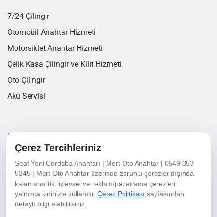
7/24 Çilingir
Otomobil Anahtar Hizmeti
Motorsiklet Anahtar Hizmeti
Çelik Kasa Çilingir ve Kilit Hizmeti
Oto Çilingir
Akü Servisi
İletişim Bilgileri
Çerez Tercihleriniz
Seat Yeni Cordoba Anahtarı | Mert Oto Anahtar | 0549 353
6440/3 Sk. No 18/A Yalı Mh. Karşıyaka/İzmir
5345 | Mert Oto Anahtar üzerinde zorunlu çerezler dışında
kalan analitik, işlevsel ve reklam/pazarlama çerezleri
+90 232 337 21 36
yalnızca izninizle kullanılır.
Çerez Politikası
sayfasından
+90 549 353 5345
detaylı bilgi alabilirsiniz.