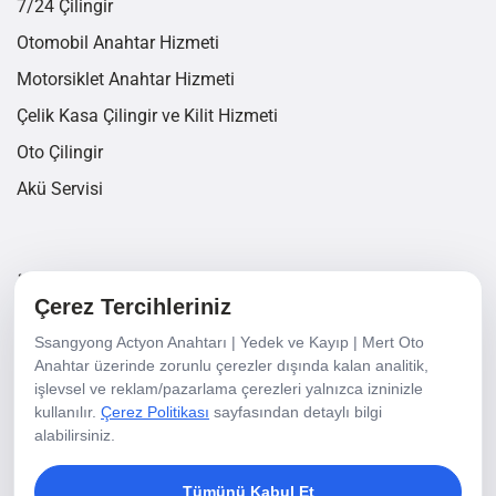
7/24 Çilingir
Otomobil Anahtar Hizmeti
Motorsiklet Anahtar Hizmeti
Çelik Kasa Çilingir ve Kilit Hizmeti
Oto Çilingir
Akü Servisi
İletişim Bilgileri
Çerez Tercihleriniz
Ssangyong Actyon Anahtarı | Yedek ve Kayıp | Mert Oto
6440/3 Sk. No 18/A Yalı Mh. Karşıyaka/İzmir
Anahtar üzerinde zorunlu çerezler dışında kalan analitik,
işlevsel ve reklam/pazarlama çerezleri yalnızca izninizle
+90 232 337 21 36
kullanılır.
Çerez Politikası
sayfasından detaylı bilgi
+90 549 353 5345
alabilirsiniz.
info@mertotoanahtar.com
Tümünü Kabul Et