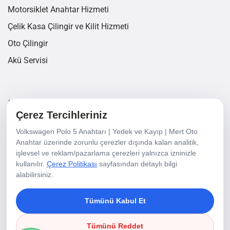
Motorsiklet Anahtar Hizmeti
Çelik Kasa Çilingir ve Kilit Hizmeti
Oto Çilingir
Akü Servisi
İletişim Bilgileri
Çerez Tercihleriniz
Volkswagen Polo 5 Anahtarı | Yedek ve Kayıp | Mert Oto
6440/3 Sk. No 18/A Yalı Mh. Karşıyaka/İzmir
Anahtar üzerinde zorunlu çerezler dışında kalan analitik,
işlevsel ve reklam/pazarlama çerezleri yalnızca izninizle
+90 232 337 21 36
kullanılır.
Çerez Politikası
sayfasından detaylı bilgi
+90 549 353 5345
alabilirsiniz.
info@mertotoanahtar.com
Tümünü Kabul Et
Tümünü Reddet